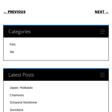
POST NAVIGATION
← PREVIOUS
NEXT →
Categories
Fels
Ski
Latest Posts
Japan, Hokkaido
Chamonix
Schareck Nordrinne
Sonnblick