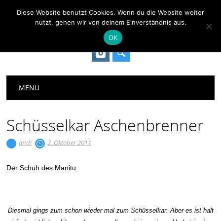
ALPENBOCK
Diese Website benutzt Cookies. Wenn du die Website weiter
nutzt, gehen wir von deinem Einverständnis aus.
OK
Main menu
Skip
MENU
to
content
Schüsselkar Aschenbrenner
andi
2. Oktober 2011
Der Schuh des Manitu
Diesmal gings zum schon wieder mal zum Schüsselkar. Aber es ist halt